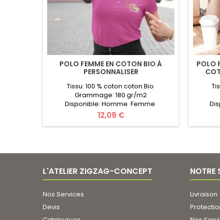
POLO FEMME EN COTON BIO À
POLO 
PERSONNALISER
COT
Tissu: 100 % coton coton Bio
Ti
Grammage: 180 gr/m2
Disponible: Homme Femme
Di
Marque: Organic J/N Collection
Marqu
Prix
12,09 €
Taille: XS au XXL Certificats: Organic
Taille
coton, Oeko-Tex Couleurs:20 couleurs
Cotton,
PPersonnalisé: logo/texte au choix
Personna
( infos utiles ). Pour un Devis
utiles )
Gratuit remplissez le formulaire en
le form
ligne. Transmettez vos Informations
Infor
L'ATELIER ZIGZAG-CONCEPT
NOTRE 
(Quantité, Couleur, Logo...).Prix...
Nos Services
Livraison
Devis
Protecti
Catalogues
Nos Serv