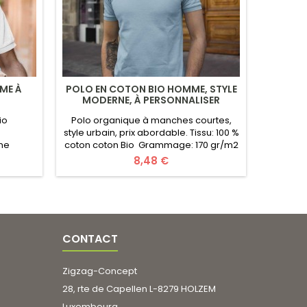
ME À
POLO EN COTON BIO HOMME, STYLE
POLO H
MODERNE, À PERSONNALISER
COTO
Bio
Polo organique à manches courtes,
Tis
style urbain, prix abordable. Tissu: 100 %
mme
coton coton Bio Grammage: 170 gr/m2
Dis
aille: S
Disponible: Homme - Femme
Marqu
Prix
8,48 €
oton,
Marque: Organic B/C Collection Taille: S
Taille
leurs
au 3XL Certificats: Organic Cotton, Fair
Cotton, 
x ( infos
Working Conditions, Oeko-Tex
Personnal
emplissez
Couleurs: 20 couleurs
utiles ) 
ttez vos
Personnalisé: logo/texte au choix ( infos
le formu
leur,
utiles ) Pour un Devis
Infor
CONTACT
Gratuit remplissez...
Zigzag-Concept
28, rte de Capellen L-8279 HOLZEM
Luxembourg