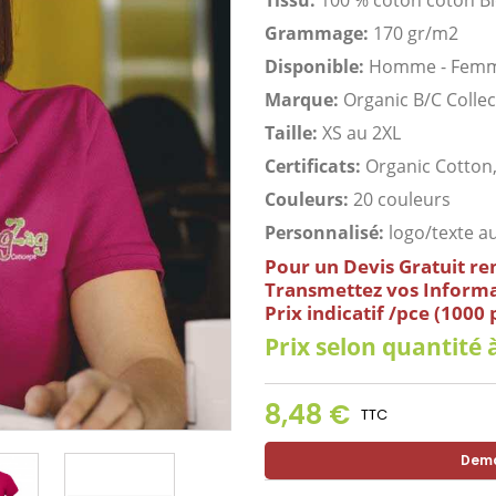
Tissu:
100 % coton coton B
Grammage:
170 gr/m2
Disponible:
Homme - Fem
Marque:
Organic B/C Collec
Taille:
XS au 2XL
Certificats:
Organic Cotton,
Couleurs:
20 couleurs
Personnalisé:
logo/texte au
Pour un
Devis Gratuit
re
Transmettez
v
os Informa
Prix indicatif /pce (1000
Prix selon quantité à
8,48 €
TTC
Dema