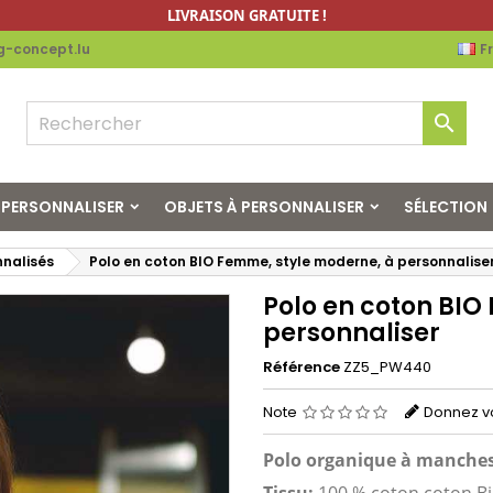
LIVRAISON GRATUITE !
g-concept.lu
F

À PERSONNALISER
OBJETS À PERSONNALISER
SÉLECTION
nnalisés
Polo en coton BIO Femme, style moderne, à personnalise
Polo en coton BIO
personnaliser
Référence
ZZ5_PW440
Note
Donnez vo
Polo organique à manches 