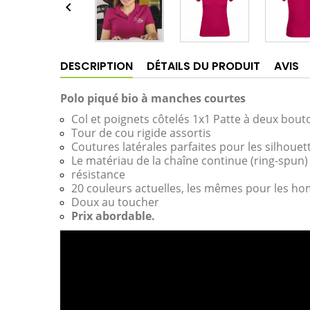

DESCRIPTION
DÉTAILS DU PRODUIT
AVIS
Polo piqué bio à manches courtes
Col et poignets côtelés 1x1 Patte à deux bout
Tour de cou rigide assortis
Coutures latérales parfaites pour les silhoue
Le matériau de la chaîne continue (ring-spun)
résistance
20 couleurs actuelles, les mêmes pour les h
Doux au toucher
Prix abordable.