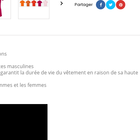

Partager
ons
ttes masculines
 garantit la durée de vie du vêtement en raison de sa haute
ommes et les femmes