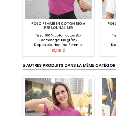
POLO FEMME EN COTON BIO À
POL
PERSONNALISER
Tissu: 100 % coton coton Bio
Ti
Grammage: 180 gr/m2
Disponible: Homme Femme
Di
Marque: Organic J/N Collection
Marque: 
Prix
12,09 €
Taille: XS au XXL Certificats: Organic
au 3X
coton, Oeko-Tex Couleurs:20 couleurs
Oeko
PPersonnalisé: logo/texte au choix
Personna
6 AUTRES PRODUITS DANS LA MÊME CATÉGORIE
( infos utiles ). Pour un Devis
utiles )
Gratuit remplissez le formulaire en
le form
ligne. Transmettez vos Informations
Info
(Quantité, Couleur, Logo...).Prix...