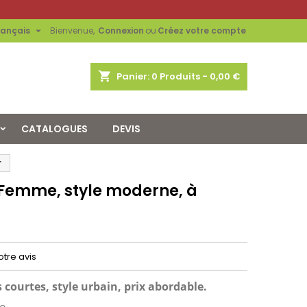

rançais
Bienvenue,
Connexion
ou
Créez votre compte
shopping_cart
Panier:
0
Produits - 0,00 €
CATALOGUES
DEVIS
r
 Femme, style moderne, à
tre avis
courtes, style urbain, prix abordable.