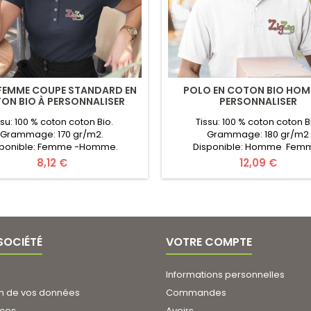
FEMME COUPE STANDARD EN
POLO EN COTON BIO HOM
ON BIO À PERSONNALISER
PERSONNALISER
ssu: 100 % coton coton Bio.
Tissu: 100 % coton coton 
Grammage: 170 gr/m2.
Grammage: 180 gr/m2
sponible: Femme -Homme.
Disponible: Homme Fe
e: Organic SOLS Collection.
Marque: Organic J/N Collection T
Prix
Prix
8,12 €
12,09 €
: XS au 3XL Certificats: Organic
au 3XL Certificats: Organic c
 Oeko-Tex Couleurs: 7 couleurs
Oeko-Tex Couleurs: 23 cou
lisé: logo/texte au choix ( infos
Personnalisé: logo/texte au choi
 Pour un Devis Gratuit remplissez
utiles ). Pour un Devis Gratuit r
ulaire en ligne. Transmettez vos
le formulaire en ligne. Transme
mations (Quantité, Couleur,...
Informations (Quantité, Cou
SOCIÉTÉ
VOTRE COMPTE
Logo...).Prix...
Informations personnelles
on de vos données
Commandes
ices
Avoirs