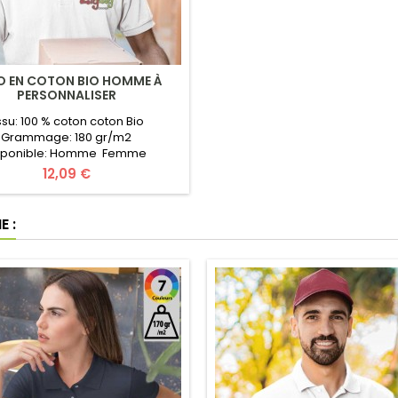
O EN COTON BIO HOMME À
PERSONNALISER
ssu: 100 % coton coton Bio
Grammage: 180 gr/m2
sponible: Homme Femme
Organic J/N Collection Taille: S
Prix
12,09 €
L Certificats: Organic coton,
-Tex Couleurs: 23 couleurs
lisé: logo/texte au choix ( infos
 :
. Pour un Devis Gratuit remplissez
ulaire en ligne. Transmettez vos
rmations (Quantité, Couleur,
Logo...).Prix...