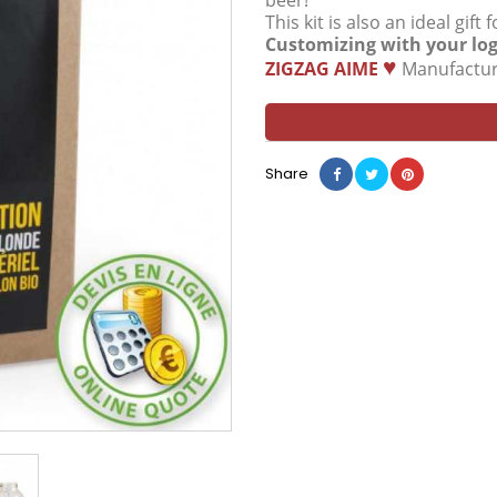
beer!
This kit is also an ideal gi
Customizing with your log
♥
ZIGZAG
AIME
Manufactur
Share