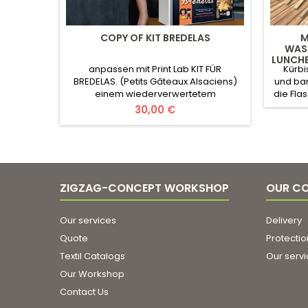
COPY OF KIT BREDELAS
M
WASS
LUNCHB
anpassen mit Print Lab KIT FÜR
Kürbi
BREDELAS. (Petits Gâteaux Alsaciens)
und ba
einem wiederverwertetem
die Fla
Polyesterscheck ausgeliefert. der
Bambus
Preis
30,00 €
Anzeige für die Auswahl (broschiert
auf A
oder gedruckt) mit Ihrer
Brotdo
Kommunikation.ZIGZAG AIME ♥
Herstellung von Française
we
Kunstst
ZIGZAG-CONCEPT WORKSHOP
OUR C
Our services
Delivery
Quote
Protectio
Textil Catalogs
Our serv
Our Workshop
Contact Us