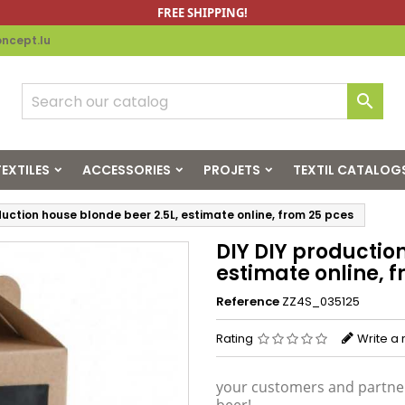
FREE SHIPPING!
ncept.lu

EXTILES
ACCESSORIES
PROJETS
TEXTIL CATALOG
duction house blonde beer 2.5L, estimate online, from 25 pces
DIY DIY productio
estimate online, 
Reference
ZZ4S_035125
Rating
Write a
your customers and partner