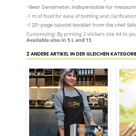
-Beer Densimeter, indispensable for measurin
-1 m of food for ease of bottling and clarificatio
-1 20-page tutorial booklet from the chef Sé
Customizing:
By printing 2 stickers size A4 to y
Available also in 5 L and 15
2 ANDERE ARTIKEL IN DER GLEICHEN KATEGORIE