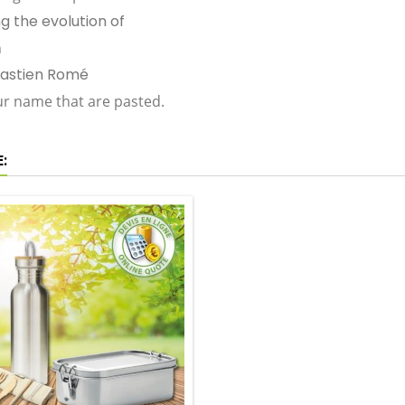
g the evolution of
n
bastien Romé
our name that are pasted.
: