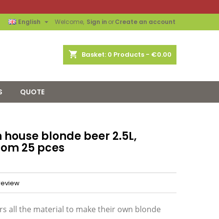

English
Welcome,
Sign in
or
Create an account
shopping_cart
Basket:
0
Products - €0.00
S
QUOTE
n house blonde beer 2.5L,
from 25 pces
 review
s all the material to make their own blonde