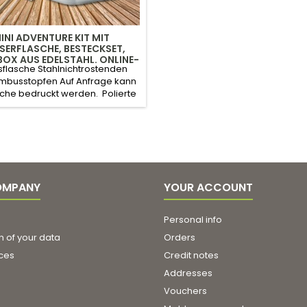
INI ADVENTURE KIT MIT
ERFLASCHE, BESTECKSET,
OX AUS EDELSTAHL. ONLINE-
sflasche Stahlnichtrostenden
ANGEBOT AB 10 STÜCK.
mbusstopfen Auf Anfrage kann
sche bedruckt werden. Polierte
 Besteck . Der Umschlag kann
nfrage ausgedruckt werden.
se Edelstahl Auf Anfrage kann
die Lunchbox gedruckt
rden.ZIGZAG LIEBT ♥ Kein
off, Edelstahl Artikel, langlebig
OMPANY
YOUR ACCOUNT
Personal info
n of your data
Orders
ices
Credit notes
Addresses
Vouchers