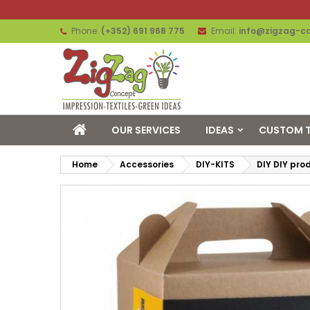
Phone:
(+352) 691 968 775
Email:
info@zigzag-co
OUR SERVICES
IDEAS
CUSTOM T
Home
Accessories
DIY-KITS
DIY DIY pro