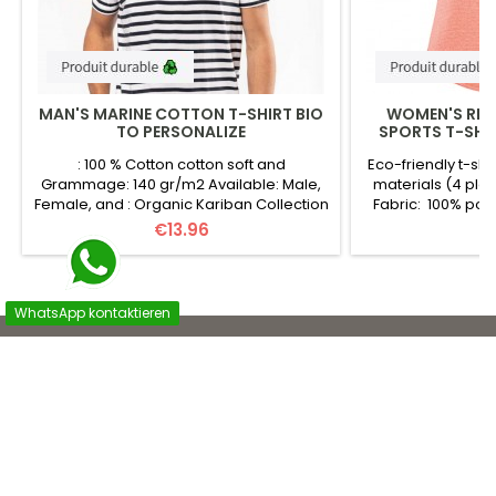
MAN'S MARINE COTTON T-SHIRT BIO
WOMEN'S REC
TO PERSONALIZE
SPORTS T-SHI
: 100 % Cotton cotton soft and
Eco-friendly t-sh
Grammage: 140 gr/m2 Available: Male,
materials (4 plast
Female, and : Organic Kariban Collection
Fabric: 100% pol
: S to 3 XL Certificates: Organic cotton:
Weight: 125 gr/
Price
P
€13.96
€
OSC 100, Oeko-Tex Colors: 2 Custom:
Man, Brand: ST Co
logo/text at choice ( useful information )
Certificates: Rec
For complete the online form. vos
working conditi
Information (Quantity, Color, Logo ...)
Personalized: log
WhatsApp kontaktieren
dégressifby quantity from:
( useful info 

ZIGZAG-CONCEPT WORKSHOP

UNTERNEHMEN

IHR KONTO