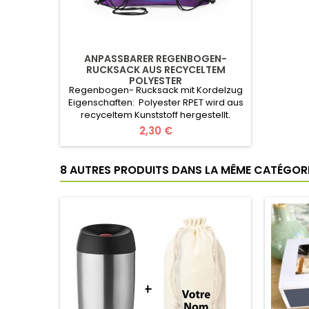
ANPASSBARER REGENBOGEN-
RUCKSACK AUS RECYCELTEM
POLYESTER
Regenbogen- Rucksack mit Kordelzug
Eigenschaften: Polyester RPET wird aus
recyceltem Kunststoff hergestellt.
Größe : 34 x 42 x cm, 35 g
Preis
2,30 €
Personalisiert: Logo/Text Ihrer Wahl
( nützliche Informationen ). Für ein
kostenloses Angebot füllen Sie das
8 AUTRES PRODUITS DANS LA MÊME CATÉGORIE
Online-Formular aus. Übermitteln Sie
Ihre Informationen (Menge, Farbe,
Logo...). Richtpreis /Stk. (ab 1000...