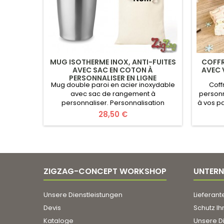
MUG ISOTHERME INOX, ANTI-FUITES
COFFR
AVEC SAC EN COTON À
AVEC 
PERSONNALISER EN LIGNE
Mug double paroi en acier inoxydable
Coff
avec sac de rangement à
personn
personnaliser. Personnalisation
à vos pa
comprise dans le prix avec nom brodé
coffre
Prix
28,50 €
au choix sur le sac. Mug à double paroi
comp
en acier inoxydable. Anti fuite et avec
bisc
fermeture sécurisée. Contenance
chocol
350ml. Personnalisation possible de la
asso
bouteille à partir de 10 pces.Sur
enr
demande (bouton Intéressé par le...
nou
ZIGZAG-CONCEPT WORKSHOP
UNTER
Unsere Dienstleistungen
Lieferant
Devis
Schutz Ih
Kataloge
Unsere D