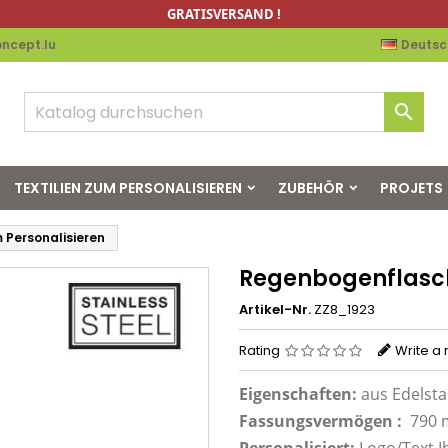
GRATISVERSAND !
ncept.lu
Deutsc

TEXTILIEN ZUM PERSONALISIEREN
ZUBEHÖR
PROJETS
Personalisieren
Regenbogenflasch
Artikel-Nr.
ZZ8_1923
Rating
Write a
Eigenschaften:
aus Edelsta
Fassungsvermögen
:
790 