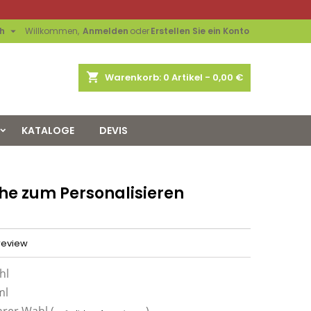

h
Willkommen,
Anmelden
oder
Erstellen Sie ein Konto
shopping_cart
Warenkorb:
0
Artikel - 0,00 €
KATALOGE
DEVIS
e zum Personalisieren
 review
hl
ml