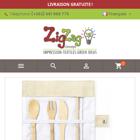
LIVRAISON GRATUITE !

Téléphone:
(+352) 691 968 775
Français
0



shopping_cart