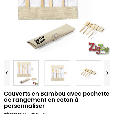


Couverts en Bambou avec pochette
de rangement en coton à
personnaliser
Référence
ZZ8_4976_TD