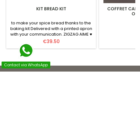
KIT BREAD KIT
COFFRET CADE
OFF
to make your spice bread thanks to the
baking kit Delivered with a printed apron
with your communication. ZIGZAG AIME ♥
French Manufacturing (Kit)
Price
Pr
€39.50
€
Contact via WhatsApp

L'ATELIER ZIGZAG-CONCEPT

NOTRE SOCIÉTÉ

VOTRE COMPTE

CONTACT